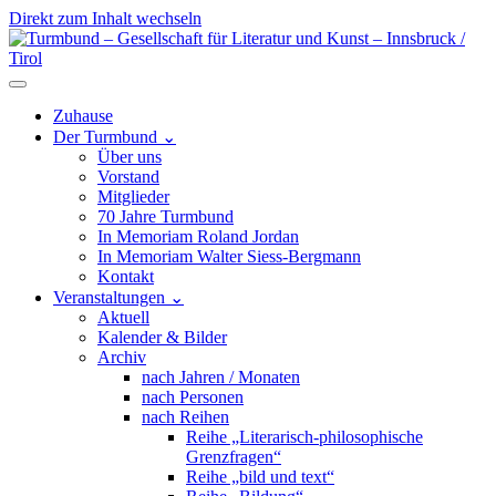
Direkt zum Inhalt wechseln
Hauptnavigation
Zuhause
Der Turmbund
⌄
Über uns
Vorstand
Mitglieder
70 Jahre Turmbund
In Memoriam Roland Jordan
In Memoriam Walter Siess-Bergmann
Kontakt
Veranstaltungen
⌄
Aktuell
Kalender & Bilder
Archiv
nach Jahren / Monaten
nach Personen
nach Reihen
Reihe „Literarisch-philosophische
Grenzfragen“
Reihe „bild und text“