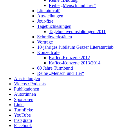
Reihe „Bildung“
Reihe „Mensch und Tier“
Literaturcafé
Ausstellungen
Jour-fixe
Tagebuchlesungen
Tagebuchveranstaltungen 2011
Schreibwerkstätten
Vorträge
10-jähriges Jubiläum Grazer Literaturclub
Konzertcafé
Kaffee-Konzerte 2012
Kaffee-Konzerte 2013/2014
60 Jahre Turmbund
Reihe „Mensch und Tier“
Ausstellungen
Videos / Podcasts
Publikationen
Autor:innen
Sponsoren
Links
TurmEcke
YouTube
Instagram
Facebook