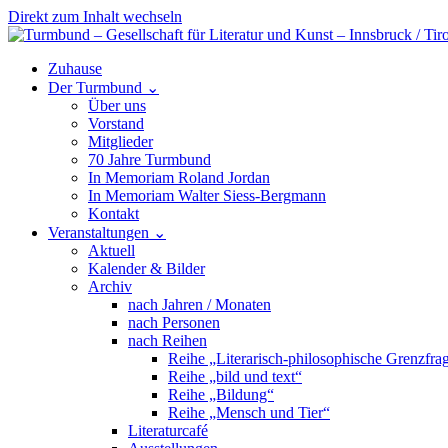
Direkt zum Inhalt wechseln
Hauptnavigation
Zuhause
Der Turmbund
⌄
Über uns
Vorstand
Mitglieder
70 Jahre Turmbund
In Memoriam Roland Jordan
In Memoriam Walter Siess-Bergmann
Kontakt
Veranstaltungen
⌄
Aktuell
Kalender & Bilder
Archiv
nach Jahren / Monaten
nach Personen
nach Reihen
Reihe „Literarisch-philosophische Grenzfra
Reihe „bild und text“
Reihe „Bildung“
Reihe „Mensch und Tier“
Literaturcafé