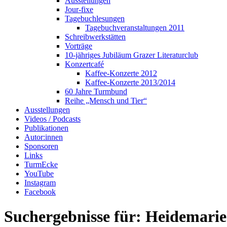
Ausstellungen
Jour-fixe
Tagebuchlesungen
Tagebuchveranstaltungen 2011
Schreibwerkstätten
Vorträge
10-jähriges Jubiläum Grazer Literaturclub
Konzertcafé
Kaffee-Konzerte 2012
Kaffee-Konzerte 2013/2014
60 Jahre Turmbund
Reihe „Mensch und Tier“
Ausstellungen
Videos / Podcasts
Publikationen
Autor:innen
Sponsoren
Links
TurmEcke
YouTube
Instagram
Facebook
Suchergebnisse für:
Heidemarie