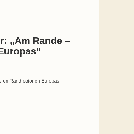
er: „Am Rande –
 Europas“
reren Randregionen Europas.