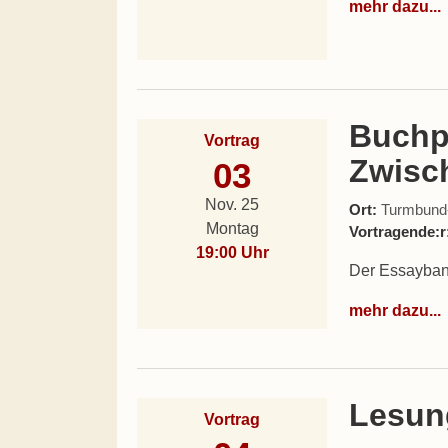
mehr dazu...
Buchp
Vortrag
Zwisc
03
Nov. 25
Ort:
Turmbund-L
Montag
Vortragende:r
19:00 Uhr
Der Essayband
mehr dazu...
Lesung
Vortrag