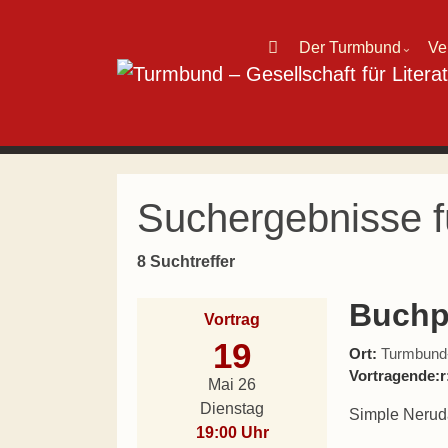
Direkt zum Inhalt wechseln
Der Turmbund
Ve
⌄
Hauptnavigation
Suchergebnisse f
8 Suchtreffer
Buchp
Vortrag
19
Ort:
Turmbund-L
Vortragende:r
Mai 26
Dienstag
Simple Neruda
19:00 Uhr