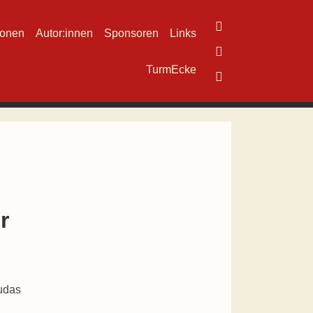
ionen
Autor:innen
Sponsoren
Links
TurmEcke
r
rudas