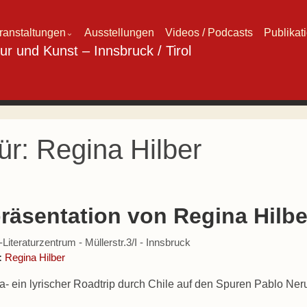
ranstaltungen
Ausstellungen
Videos / Podcasts
Publikat
⌄
ür:
Regina Hilber
räsentation von Regina Hilbe
iteraturzentrum - Müllerstr.3/I - Innsbruck
:
Regina Hilber
- ein lyrischer Roadtrip durch Chile auf den Spuren Pablo Ne