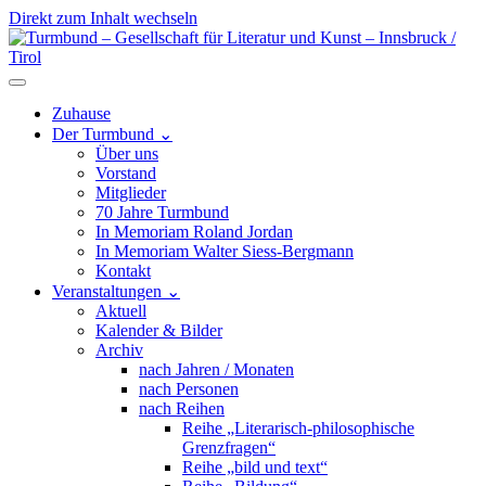
Direkt zum Inhalt wechseln
Hauptnavigation
Zuhause
Der Turmbund
⌄
Über uns
Vorstand
Mitglieder
70 Jahre Turmbund
In Memoriam Roland Jordan
In Memoriam Walter Siess-Bergmann
Kontakt
Veranstaltungen
⌄
Aktuell
Kalender & Bilder
Archiv
nach Jahren / Monaten
nach Personen
nach Reihen
Reihe „Literarisch-philosophische
Grenzfragen“
Reihe „bild und text“