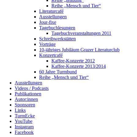
Reihe „Bildung“
Reihe „Mensch und Tier“
Literaturcafé
Ausstellungen
Jour-fixe
Tagebuchlesungen
Tagebuchveranstaltungen 2011
Schreibwerkstätten
Vorträge
10-jähriges Jubiläum Grazer Literaturclub
Konzertcafé
Kaffee-Konzerte 2012
Kaffee-Konzerte 2013/2014
60 Jahre Turmbund
Reihe „Mensch und Tier“
Ausstellungen
Videos / Podcasts
Publikationen
Autor:innen
Sponsoren
Links
TurmEcke
YouTube
Instagram
Facebook