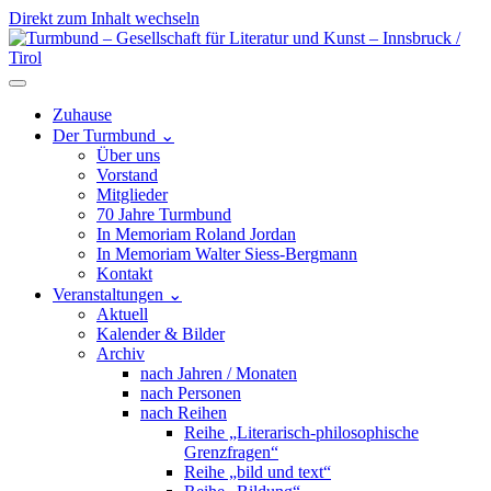
Direkt zum Inhalt wechseln
Hauptnavigation
Zuhause
Der Turmbund
⌄
Über uns
Vorstand
Mitglieder
70 Jahre Turmbund
In Memoriam Roland Jordan
In Memoriam Walter Siess-Bergmann
Kontakt
Veranstaltungen
⌄
Aktuell
Kalender & Bilder
Archiv
nach Jahren / Monaten
nach Personen
nach Reihen
Reihe „Literarisch-philosophische
Grenzfragen“
Reihe „bild und text“