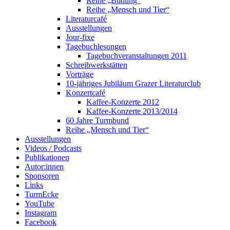
Reihe „Bildung“
Reihe „Mensch und Tier“
Literaturcafé
Ausstellungen
Jour-fixe
Tagebuchlesungen
Tagebuchveranstaltungen 2011
Schreibwerkstätten
Vorträge
10-jähriges Jubiläum Grazer Literaturclub
Konzertcafé
Kaffee-Konzerte 2012
Kaffee-Konzerte 2013/2014
60 Jahre Turmbund
Reihe „Mensch und Tier“
Ausstellungen
Videos / Podcasts
Publikationen
Autor:innen
Sponsoren
Links
TurmEcke
YouTube
Instagram
Facebook