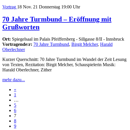
Vortrag
18
Nov. 21
Donnerstag
19:00 Uhr
70 Jahre Turmbund – Eröffnung mit
Grußworten
Ort:
Spiegelsaal im Palais Pfeiffersberg - Sillgasse 8/II - Innsbruck
Vortragende:r:
70 Jahre Turmbund
,
Birgit Melcher
,
Harald
Oberlechner
Kurzer Querschnitt: 70 Jahre Turmbund im Wandel der Zeit Lesung
von Texten, Rezitation: Birgit Melcher, Schauspielerin Musik:
Harald Oberlechner, Zither
mehr dazu...
Beitrags-
«
1
Navigation
…
5
6
7
8
9