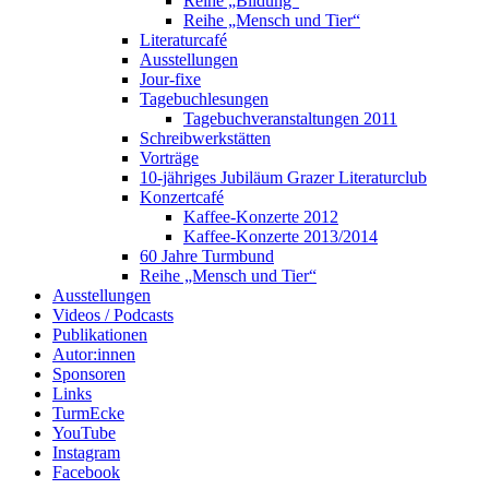
Reihe „Bildung“
Reihe „Mensch und Tier“
Literaturcafé
Ausstellungen
Jour-fixe
Tagebuchlesungen
Tagebuchveranstaltungen 2011
Schreibwerkstätten
Vorträge
10-jähriges Jubiläum Grazer Literaturclub
Konzertcafé
Kaffee-Konzerte 2012
Kaffee-Konzerte 2013/2014
60 Jahre Turmbund
Reihe „Mensch und Tier“
Ausstellungen
Videos / Podcasts
Publikationen
Autor:innen
Sponsoren
Links
TurmEcke
YouTube
Instagram
Facebook