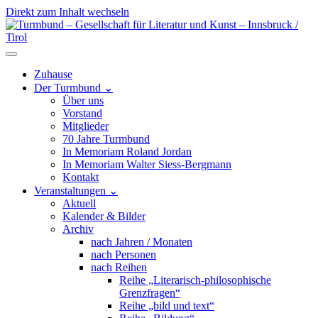
Direkt zum Inhalt wechseln
Hauptnavigation
Zuhause
Der Turmbund
⌄
Über uns
Vorstand
Mitglieder
70 Jahre Turmbund
In Memoriam Roland Jordan
In Memoriam Walter Siess-Bergmann
Kontakt
Veranstaltungen
⌄
Aktuell
Kalender & Bilder
Archiv
nach Jahren / Monaten
nach Personen
nach Reihen
Reihe „Literarisch-philosophische
Grenzfragen“
Reihe „bild und text“