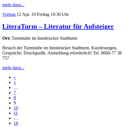
mehr dazu...
Vortrag
12
Apr. 19
Freitag
19:30 Uhr
LiteraTurm – Literatur für Aufsteiger
Ort:
Turmstube im Innsbrucker Stadtturm
Besuch der Turmstube im Innsbrucker Stadtturm. Kurzlesungen,
Gespräche, Druckgrafik. Anmeldung erforderlich! Tel. 0660-77 38
757
mehr dazu...
Beitrags-
«
1
Navigation
…
7
8
9
10
11
…
18