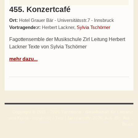
455. Konzertcafé
Ort:
Hotel Grauer Bär - Universitätsstr.7 - Innsbruck
Vortragende:r:
Herbert Lackner,
Sylvia Tschörner
Fagottensemble der Musikschule Zirl Leitung Herbert
Lackner Texte von Sylvia Tschörner
mehr dazu...
Copyright © 2011 - 2026 Turmbund - Gesellschaft für Literatur
und Kunst - Innsbruck / Tirol | Jahresmotto 2026: Aus. Ein. Auf. -
Bruch