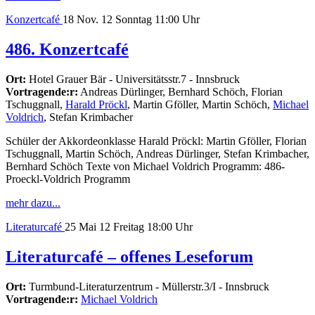
Konzertcafé
18
Nov. 12
Sonntag
11:00 Uhr
486. Konzertcafé
Ort:
Hotel Grauer Bär - Universitätsstr.7 - Innsbruck
Vortragende:r:
Andreas Dürlinger, Bernhard Schöch, Florian
Tschuggnall,
Harald Pröckl
, Martin Gföller, Martin Schöch,
Michael
Voldrich
, Stefan Krimbacher
Schüler der Akkordeonklasse Harald Pröckl: Martin Gföller, Florian
Tschuggnall, Martin Schöch, Andreas Dürlinger, Stefan Krimbacher,
Bernhard Schöch Texte von Michael Voldrich Programm: 486-
Proeckl-Voldrich Programm
mehr dazu...
Literaturcafé
25
Mai 12
Freitag
18:00 Uhr
Literaturcafé – offenes Leseforum
Ort:
Turmbund-Literaturzentrum - Müllerstr.3/I - Innsbruck
Vortragende:r:
Michael Voldrich