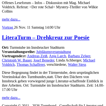
Offenes Leseforum – Infos – Diskussion mit Mag. Michael
Voldrich. Referat: >Der rote Schal< Mystery-Thriller von Wilkie
Collins
mehr dazu...
Vortrag
26
Nov. 11
Samstag
14:00 Uhr
LiteraTurm – Drehkreuz zur Poesie
Ort:
Turmstube im Innsbrucker Stadtturm
Veranstaltungsreihe:
Jubiläumsveranstaltung
Vortragende:r:
Andreas Zeiß
,
Anja Larch
,
Barbara Zelger
,
Christoph W. Bauer
,
Josef Beneder
, Linda Achberger,
Michael
Voldrich
,
Thomas Schafferer
, verschiedene,
Walter Siess
Diese Begegnung findet in der Türmerstube, dem ursprünglichen
Vereinslokal des Turmbundes,statt. Über den Dächern von
Innsbruck geben vorwiegend junge Literatur-schaffende Einblick in
ihre Arbeiten. Ort: Turmstube im Innsbrucker Stadtturm. Zeit: 14.00-
17.00 Uhr
mehr dazu...
Copyright © 2011 - 2026 Turmbund - Gesellschaft für Literatur und