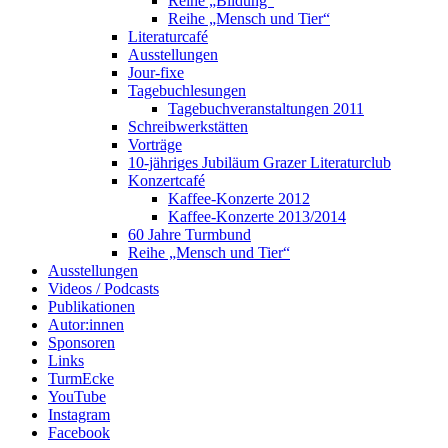
Reihe „Bildung“
Reihe „Mensch und Tier“
Literaturcafé
Ausstellungen
Jour-fixe
Tagebuchlesungen
Tagebuchveranstaltungen 2011
Schreibwerkstätten
Vorträge
10-jähriges Jubiläum Grazer Literaturclub
Konzertcafé
Kaffee-Konzerte 2012
Kaffee-Konzerte 2013/2014
60 Jahre Turmbund
Reihe „Mensch und Tier“
Ausstellungen
Videos / Podcasts
Publikationen
Autor:innen
Sponsoren
Links
TurmEcke
YouTube
Instagram
Facebook