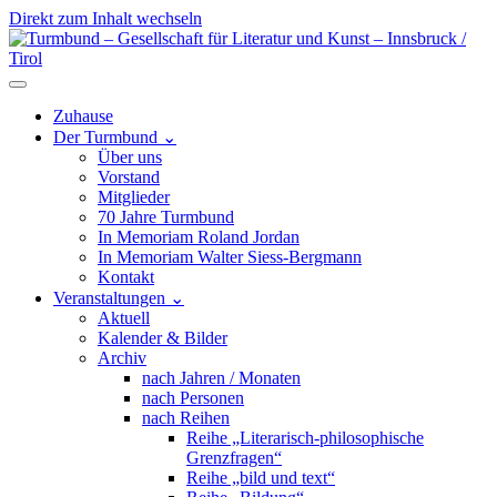
Direkt zum Inhalt wechseln
Hauptnavigation
Zuhause
Der Turmbund
⌄
Über uns
Vorstand
Mitglieder
70 Jahre Turmbund
In Memoriam Roland Jordan
In Memoriam Walter Siess-Bergmann
Kontakt
Veranstaltungen
⌄
Aktuell
Kalender & Bilder
Archiv
nach Jahren / Monaten
nach Personen
nach Reihen
Reihe „Literarisch-philosophische
Grenzfragen“
Reihe „bild und text“