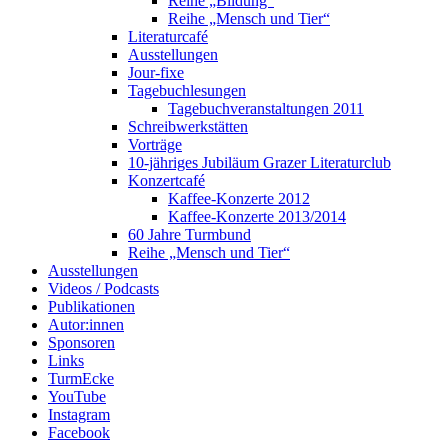
Reihe „Bildung“
Reihe „Mensch und Tier“
Literaturcafé
Ausstellungen
Jour-fixe
Tagebuchlesungen
Tagebuchveranstaltungen 2011
Schreibwerkstätten
Vorträge
10-jähriges Jubiläum Grazer Literaturclub
Konzertcafé
Kaffee-Konzerte 2012
Kaffee-Konzerte 2013/2014
60 Jahre Turmbund
Reihe „Mensch und Tier“
Ausstellungen
Videos / Podcasts
Publikationen
Autor:innen
Sponsoren
Links
TurmEcke
YouTube
Instagram
Facebook