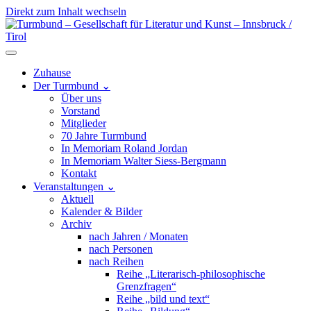
Direkt zum Inhalt wechseln
Hauptnavigation
Zuhause
Der Turmbund
⌄
Über uns
Vorstand
Mitglieder
70 Jahre Turmbund
In Memoriam Roland Jordan
In Memoriam Walter Siess-Bergmann
Kontakt
Veranstaltungen
⌄
Aktuell
Kalender & Bilder
Archiv
nach Jahren / Monaten
nach Personen
nach Reihen
Reihe „Literarisch-philosophische
Grenzfragen“
Reihe „bild und text“