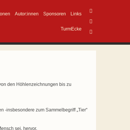
ionen
Autor:innen
Sponsoren
Links
TurmEcke
n von den Höhlenzeichnungen bis zu
n -insbesondere zum Sammelbegriff „Tier“
ensch sei, hervor.