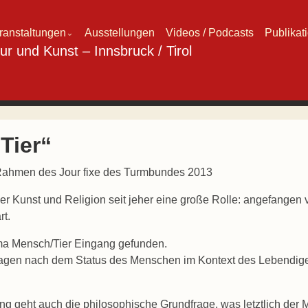
ranstaltungen
Ausstellungen
Videos / Podcasts
Publikat
⌄
Tier“
 Rahmen des Jour fixe des Turmbundes 2013
 der Kunst und Religion seit jeher eine große Rolle: angefange
rt.
ema Mensch/Tier Eingang gefunden.
agen nach dem Status des Menschen im Kontext des Lebendige
ung
geht auch die philosophische Grundfrage, was letztlich der M