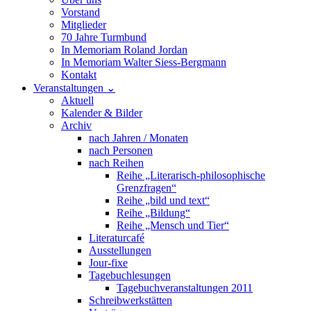
Vorstand
Mitglieder
70 Jahre Turmbund
In Memoriam Roland Jordan
In Memoriam Walter Siess-Bergmann
Kontakt
Veranstaltungen
⌄
Aktuell
Kalender & Bilder
Archiv
nach Jahren / Monaten
nach Personen
nach Reihen
Reihe „Literarisch-philosophische
Grenzfragen“
Reihe „bild und text“
Reihe „Bildung“
Reihe „Mensch und Tier“
Literaturcafé
Ausstellungen
Jour-fixe
Tagebuchlesungen
Tagebuchveranstaltungen 2011
Schreibwerkstätten