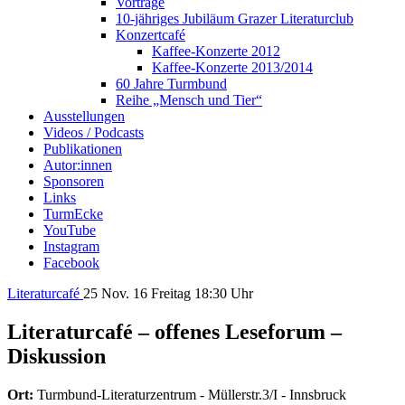
Vorträge
10-jähriges Jubiläum Grazer Literaturclub
Konzertcafé
Kaffee-Konzerte 2012
Kaffee-Konzerte 2013/2014
60 Jahre Turmbund
Reihe „Mensch und Tier“
Ausstellungen
Videos / Podcasts
Publikationen
Autor:innen
Sponsoren
Links
TurmEcke
YouTube
Instagram
Facebook
Literaturcafé
25
Nov. 16
Freitag
18:30 Uhr
Literaturcafé – offenes Leseforum –
Diskussion
Ort:
Turmbund-Literaturzentrum - Müllerstr.3/I - Innsbruck