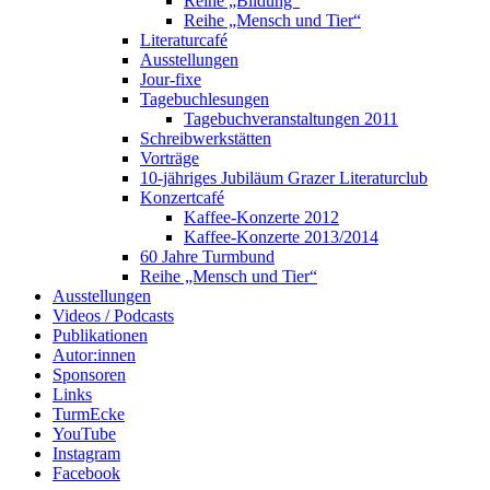
Reihe „Bildung“
Reihe „Mensch und Tier“
Literaturcafé
Ausstellungen
Jour-fixe
Tagebuchlesungen
Tagebuchveranstaltungen 2011
Schreibwerkstätten
Vorträge
10-jähriges Jubiläum Grazer Literaturclub
Konzertcafé
Kaffee-Konzerte 2012
Kaffee-Konzerte 2013/2014
60 Jahre Turmbund
Reihe „Mensch und Tier“
Ausstellungen
Videos / Podcasts
Publikationen
Autor:innen
Sponsoren
Links
TurmEcke
YouTube
Instagram
Facebook