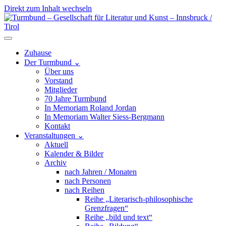
Direkt zum Inhalt wechseln
Hauptnavigation
Zuhause
Der Turmbund
⌄
Über uns
Vorstand
Mitglieder
70 Jahre Turmbund
In Memoriam Roland Jordan
In Memoriam Walter Siess-Bergmann
Kontakt
Veranstaltungen
⌄
Aktuell
Kalender & Bilder
Archiv
nach Jahren / Monaten
nach Personen
nach Reihen
Reihe „Literarisch-philosophische
Grenzfragen“
Reihe „bild und text“