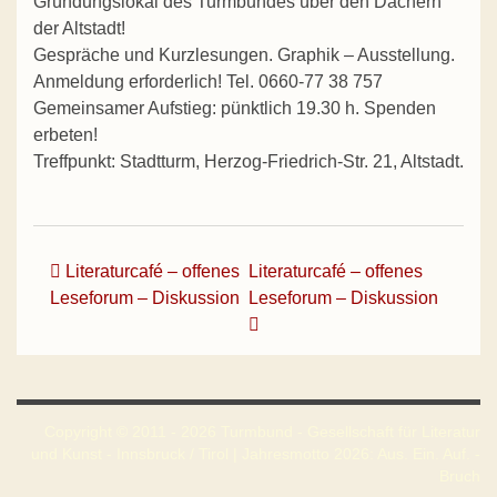
Gründungslokal des Turmbundes über den Dächern
der Altstadt!
Gespräche und Kurzlesungen. Graphik – Ausstellung.
Anmeldung erforderlich! Tel. 0660-77 38 757
Gemeinsamer Aufstieg: pünktlich 19.30 h. Spenden
erbeten!
Treffpunkt: Stadtturm, Herzog-Friedrich-Str. 21, Altstadt.
Beitrags-Navigation
Literaturcafé – offenes
Literaturcafé – offenes
Leseforum – Diskussion
Leseforum – Diskussion
Copyright © 2011 - 2026 Turmbund - Gesellschaft für Literatur
und Kunst - Innsbruck / Tirol | Jahresmotto 2026: Aus. Ein. Auf. -
Bruch