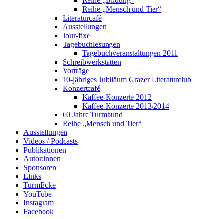
Reihe „Bildung“
Reihe „Mensch und Tier“
Literaturcafé
Ausstellungen
Jour-fixe
Tagebuchlesungen
Tagebuchveranstaltungen 2011
Schreibwerkstätten
Vorträge
10-jähriges Jubiläum Grazer Literaturclub
Konzertcafé
Kaffee-Konzerte 2012
Kaffee-Konzerte 2013/2014
60 Jahre Turmbund
Reihe „Mensch und Tier“
Ausstellungen
Videos / Podcasts
Publikationen
Autor:innen
Sponsoren
Links
TurmEcke
YouTube
Instagram
Facebook