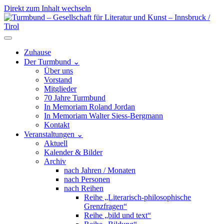
Direkt zum Inhalt wechseln
Hauptnavigation
Zuhause
Der Turmbund
⌄
Über uns
Vorstand
Mitglieder
70 Jahre Turmbund
In Memoriam Roland Jordan
In Memoriam Walter Siess-Bergmann
Kontakt
Veranstaltungen
⌄
Aktuell
Kalender & Bilder
Archiv
nach Jahren / Monaten
nach Personen
nach Reihen
Reihe „Literarisch-philosophische
Grenzfragen“
Reihe „bild und text“