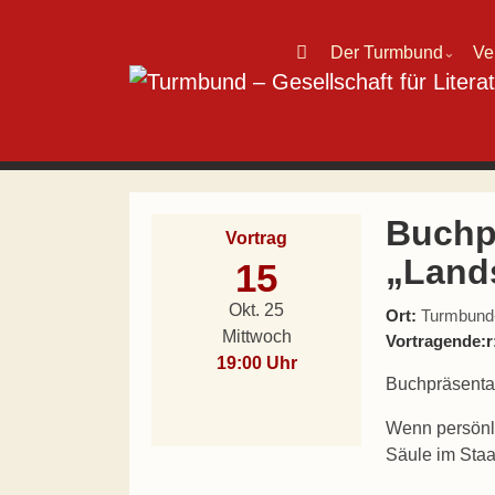
Direkt zum Inhalt wechseln
Der Turmbund
Ve
⌄
Hauptnavigation
Buchp
Vortrag
„Land
15
Okt. 25
Ort:
Turmbund-L
Mittwoch
Vortragende:r
19:00 Uhr
Buchpräsentat
Wenn persönli
Säule im Staa