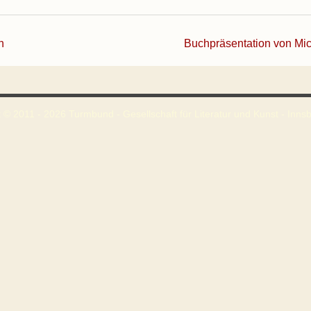
n
Buchpräsentation von Mic
 © 2011 - 2026 Turmbund - Gesellschaft für Literatur und Kunst - Innsbr