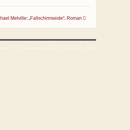
hael Melville: „Fallschirmseide“. Roman
uck / Tirol | Jahresmotto 2026: Aus. Ein. Auf. -Bruch