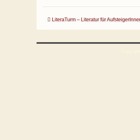
Beitrags-Navigation
LiteraTurm – Literatur für AufsteigerInne
Copyright