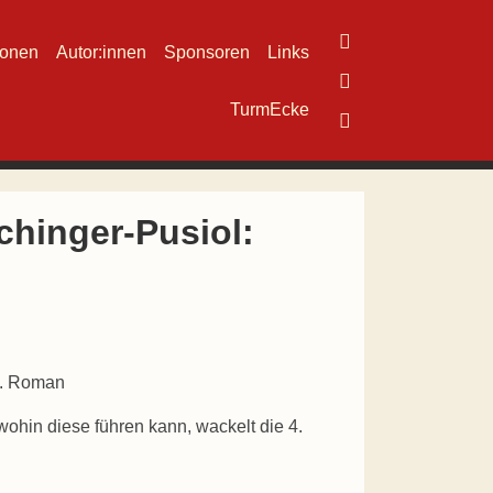
ionen
Autor:innen
Sponsoren
Links
TurmEcke
hinger-Pusiol:
“. Roman
ohin diese führen kann, wackelt die 4.