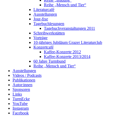
Reihe „Bildung“
Reihe „Mensch und Tier“
Literaturcafé
Ausstellungen
Jour-fixe
Tagebuchlesungen
Tagebuchveranstaltungen 2011
Schreibwerkstätten
Vorträge
10-jähriges Jubiläum Grazer Literaturclub
Konzertcafé
Kaffee-Konzerte 2012
Kaffee-Konzerte 2013/2014
60 Jahre Turmbund
Reihe „Mensch und Tier“
Ausstellungen
Videos / Podcasts
Publikationen
Autor:innen
Sponsoren
Links
TurmEcke
YouTube
Instagram
Facebook