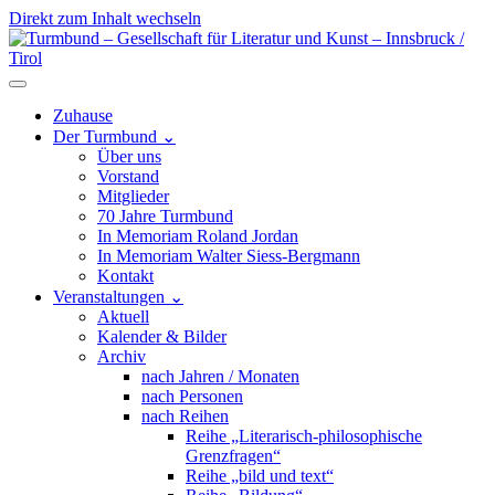
Direkt zum Inhalt wechseln
Hauptnavigation
Zuhause
Der Turmbund
⌄
Über uns
Vorstand
Mitglieder
70 Jahre Turmbund
In Memoriam Roland Jordan
In Memoriam Walter Siess-Bergmann
Kontakt
Veranstaltungen
⌄
Aktuell
Kalender & Bilder
Archiv
nach Jahren / Monaten
nach Personen
nach Reihen
Reihe „Literarisch-philosophische
Grenzfragen“
Reihe „bild und text“