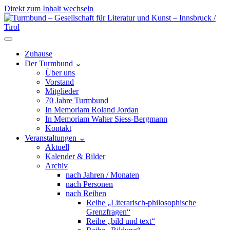
Direkt zum Inhalt wechseln
Hauptnavigation
Zuhause
Der Turmbund
⌄
Über uns
Vorstand
Mitglieder
70 Jahre Turmbund
In Memoriam Roland Jordan
In Memoriam Walter Siess-Bergmann
Kontakt
Veranstaltungen
⌄
Aktuell
Kalender & Bilder
Archiv
nach Jahren / Monaten
nach Personen
nach Reihen
Reihe „Literarisch-philosophische
Grenzfragen“
Reihe „bild und text“