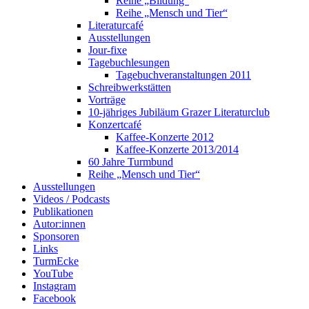
Reihe „Bildung“
Reihe „Mensch und Tier“
Literaturcafé
Ausstellungen
Jour-fixe
Tagebuchlesungen
Tagebuchveranstaltungen 2011
Schreibwerkstätten
Vorträge
10-jähriges Jubiläum Grazer Literaturclub
Konzertcafé
Kaffee-Konzerte 2012
Kaffee-Konzerte 2013/2014
60 Jahre Turmbund
Reihe „Mensch und Tier“
Ausstellungen
Videos / Podcasts
Publikationen
Autor:innen
Sponsoren
Links
TurmEcke
YouTube
Instagram
Facebook