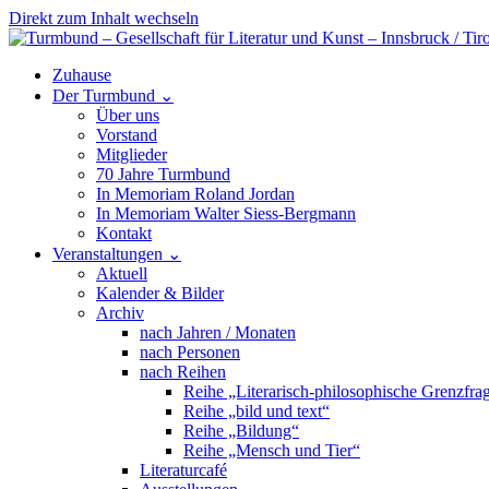
Direkt zum Inhalt wechseln
Hauptnavigation
Zuhause
Der Turmbund
⌄
Über uns
Vorstand
Mitglieder
70 Jahre Turmbund
In Memoriam Roland Jordan
In Memoriam Walter Siess-Bergmann
Kontakt
Veranstaltungen
⌄
Aktuell
Kalender & Bilder
Archiv
nach Jahren / Monaten
nach Personen
nach Reihen
Reihe „Literarisch-philosophische Grenzfra
Reihe „bild und text“
Reihe „Bildung“
Reihe „Mensch und Tier“
Literaturcafé