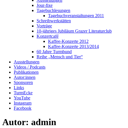
Ausstellungen
Jour-fixe
Tagebuchlesungen
Tagebuchveranstaltungen 2011
Schreibwerkstätten
Vorträge
10-jähriges Jubiläum Grazer Literaturclub
Konzertcafé
Kaffee-Konzerte 2012
Kaffee-Konzerte 2013/2014
60 Jahre Turmbund
Reihe „Mensch und Tier“
Ausstellungen
Videos / Podcasts
Publikationen
Autor:innen
Sponsoren
Links
TurmEcke
YouTube
Instagram
Facebook
Autor:
admin