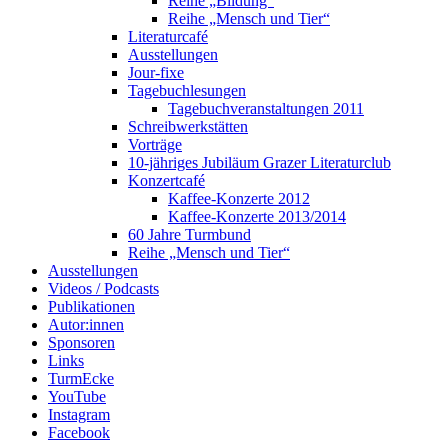
Reihe „Bildung“
Reihe „Mensch und Tier“
Literaturcafé
Ausstellungen
Jour-fixe
Tagebuchlesungen
Tagebuchveranstaltungen 2011
Schreibwerkstätten
Vorträge
10-jähriges Jubiläum Grazer Literaturclub
Konzertcafé
Kaffee-Konzerte 2012
Kaffee-Konzerte 2013/2014
60 Jahre Turmbund
Reihe „Mensch und Tier“
Ausstellungen
Videos / Podcasts
Publikationen
Autor:innen
Sponsoren
Links
TurmEcke
YouTube
Instagram
Facebook