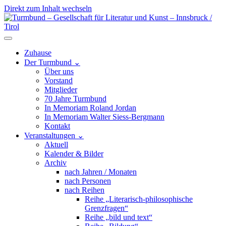
Direkt zum Inhalt wechseln
Hauptnavigation
Zuhause
Der Turmbund
⌄
Über uns
Vorstand
Mitglieder
70 Jahre Turmbund
In Memoriam Roland Jordan
In Memoriam Walter Siess-Bergmann
Kontakt
Veranstaltungen
⌄
Aktuell
Kalender & Bilder
Archiv
nach Jahren / Monaten
nach Personen
nach Reihen
Reihe „Literarisch-philosophische
Grenzfragen“
Reihe „bild und text“