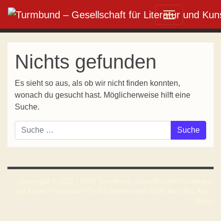
Direkt zum Inhalt wechseln
Hauptnavigation
Nichts gefunden
Es sieht so aus, als ob wir nicht finden konnten,
wonach du gesucht hast. Möglicherweise hilft eine
Suche.
Suche nach:
Copyright © 2011 - 2026 Turmbund - Gesellschaft für Literatur
und Kunst - Innsbruck / Tirol | Jahresmotto 2026: Aus. Ein. Auf. -
Bruch