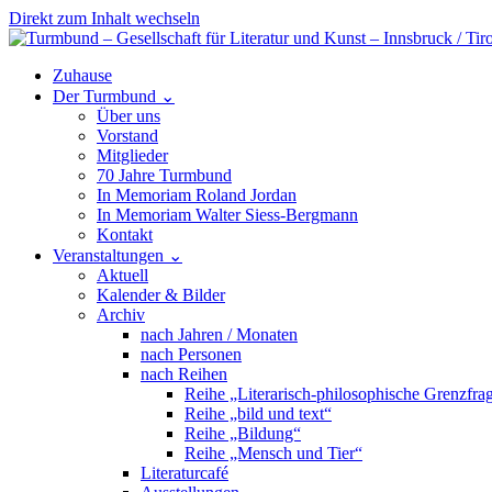
Direkt zum Inhalt wechseln
Hauptnavigation
Zuhause
Der Turmbund
⌄
Über uns
Vorstand
Mitglieder
70 Jahre Turmbund
In Memoriam Roland Jordan
In Memoriam Walter Siess-Bergmann
Kontakt
Veranstaltungen
⌄
Aktuell
Kalender & Bilder
Archiv
nach Jahren / Monaten
nach Personen
nach Reihen
Reihe „Literarisch-philosophische Grenzfra
Reihe „bild und text“
Reihe „Bildung“
Reihe „Mensch und Tier“
Literaturcafé