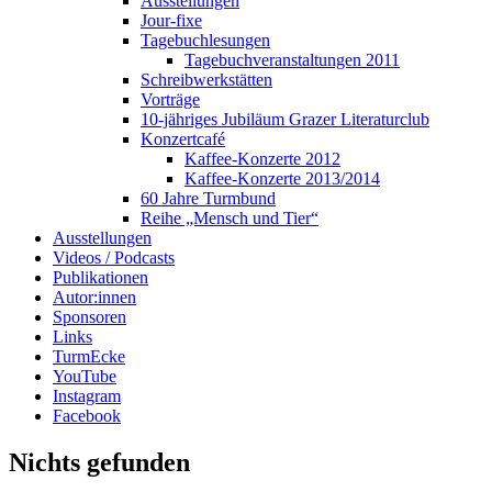
Ausstellungen
Jour-fixe
Tagebuchlesungen
Tagebuchveranstaltungen 2011
Schreibwerkstätten
Vorträge
10-jähriges Jubiläum Grazer Literaturclub
Konzertcafé
Kaffee-Konzerte 2012
Kaffee-Konzerte 2013/2014
60 Jahre Turmbund
Reihe „Mensch und Tier“
Ausstellungen
Videos / Podcasts
Publikationen
Autor:innen
Sponsoren
Links
TurmEcke
YouTube
Instagram
Facebook
Nichts gefunden