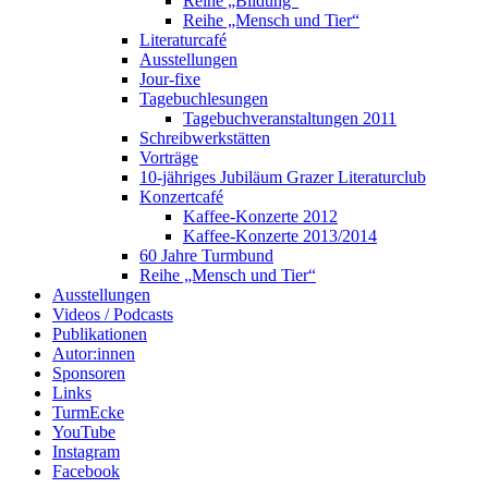
Reihe „Bildung“
Reihe „Mensch und Tier“
Literaturcafé
Ausstellungen
Jour-fixe
Tagebuchlesungen
Tagebuchveranstaltungen 2011
Schreibwerkstätten
Vorträge
10-jähriges Jubiläum Grazer Literaturclub
Konzertcafé
Kaffee-Konzerte 2012
Kaffee-Konzerte 2013/2014
60 Jahre Turmbund
Reihe „Mensch und Tier“
Ausstellungen
Videos / Podcasts
Publikationen
Autor:innen
Sponsoren
Links
TurmEcke
YouTube
Instagram
Facebook