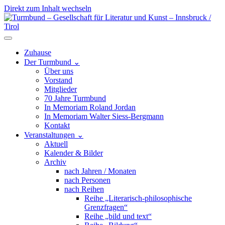
Direkt zum Inhalt wechseln
Hauptnavigation
Zuhause
Der Turmbund
⌄
Über uns
Vorstand
Mitglieder
70 Jahre Turmbund
In Memoriam Roland Jordan
In Memoriam Walter Siess-Bergmann
Kontakt
Veranstaltungen
⌄
Aktuell
Kalender & Bilder
Archiv
nach Jahren / Monaten
nach Personen
nach Reihen
Reihe „Literarisch-philosophische
Grenzfragen“
Reihe „bild und text“