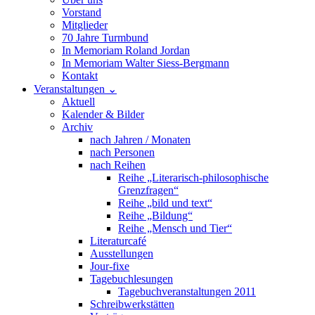
Vorstand
Mitglieder
70 Jahre Turmbund
In Memoriam Roland Jordan
In Memoriam Walter Siess-Bergmann
Kontakt
Veranstaltungen
⌄
Aktuell
Kalender & Bilder
Archiv
nach Jahren / Monaten
nach Personen
nach Reihen
Reihe „Literarisch-philosophische
Grenzfragen“
Reihe „bild und text“
Reihe „Bildung“
Reihe „Mensch und Tier“
Literaturcafé
Ausstellungen
Jour-fixe
Tagebuchlesungen
Tagebuchveranstaltungen 2011
Schreibwerkstätten