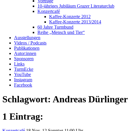
Vorträge
10-jähriges Jubiläum Grazer Literaturclub
Konzertcafé
Kaffee-Konzerte 2012
Kaffee-Konzerte 2013/2014
60 Jahre Turmbund
Reihe „Mensch und Tier“
Ausstellungen
Videos / Podcasts
Publikationen
Autor:innen
Sponsoren
Links
TurmEcke
YouTube
Instagram
Facebook
Schlagwort:
Andreas Dürlinger
1 Eintrag:
Konzertcafé
18
Nov. 12
Sonntag
11:00 Uhr