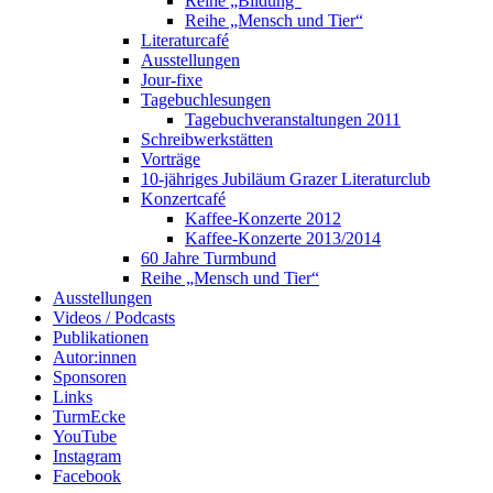
Reihe „Bildung“
Reihe „Mensch und Tier“
Literaturcafé
Ausstellungen
Jour-fixe
Tagebuchlesungen
Tagebuchveranstaltungen 2011
Schreibwerkstätten
Vorträge
10-jähriges Jubiläum Grazer Literaturclub
Konzertcafé
Kaffee-Konzerte 2012
Kaffee-Konzerte 2013/2014
60 Jahre Turmbund
Reihe „Mensch und Tier“
Ausstellungen
Videos / Podcasts
Publikationen
Autor:innen
Sponsoren
Links
TurmEcke
YouTube
Instagram
Facebook