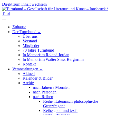
Direkt zum Inhalt wechseln
Hauptnavigation
Zuhause
Der Turmbund
⌄
Über uns
Vorstand
Mitglieder
70 Jahre Turmbund
In Memoriam Roland Jordan
In Memoriam Walter Siess-Bergmann
Kontakt
Veranstaltungen
⌄
Aktuell
Kalender & Bilder
Archiv
nach Jahren / Monaten
nach Personen
nach Reihen
Reihe „Literarisch-philosophische
Grenzfragen“
Reihe „bild und text“