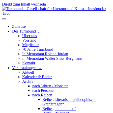
Direkt zum Inhalt wechseln
Hauptnavigation
Zuhause
Der Turmbund
⌄
Über uns
Vorstand
Mitglieder
70 Jahre Turmbund
In Memoriam Roland Jordan
In Memoriam Walter Siess-Bergmann
Kontakt
Veranstaltungen
⌄
Aktuell
Kalender & Bilder
Archiv
nach Jahren / Monaten
nach Personen
nach Reihen
Reihe „Literarisch-philosophische
Grenzfragen“
Reihe „bild und text“