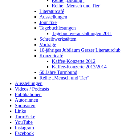
Reihe „Bildung“
Reihe „Mensch und Tier“
Literaturcafé
Ausstellungen
Jour-fixe
Tagebuchlesungen
Tagebuchveranstaltungen 2011
Schreibwerkstätten
Vorträge
10-jähriges Jubiläum Grazer Literaturclub
Konzertcafé
Kaffee-Konzerte 2012
Kaffee-Konzerte 2013/2014
60 Jahre Turmbund
Reihe „Mensch und Tier“
Ausstellungen
Videos / Podcasts
Publikationen
Autor:innen
Sponsoren
Links
TurmEcke
YouTube
Instagram
Facebook