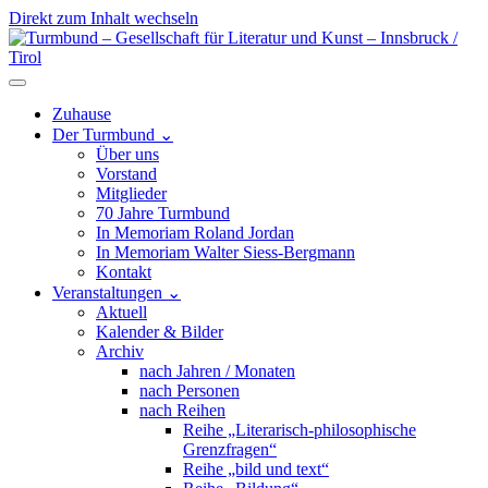
Direkt zum Inhalt wechseln
Hauptnavigation
Zuhause
Der Turmbund
⌄
Über uns
Vorstand
Mitglieder
70 Jahre Turmbund
In Memoriam Roland Jordan
In Memoriam Walter Siess-Bergmann
Kontakt
Veranstaltungen
⌄
Aktuell
Kalender & Bilder
Archiv
nach Jahren / Monaten
nach Personen
nach Reihen
Reihe „Literarisch-philosophische
Grenzfragen“
Reihe „bild und text“