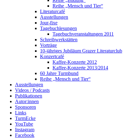
Reihe „Bildung“
Reihe „Mensch und Tier“
Literaturcafé
Ausstellungen
Jour-fixe
Tagebuchlesungen
Tagebuchveranstaltungen 2011
Schreibwerkstätten
Vorträge
10-jähriges Jubiläum Grazer Literaturclub
Konzertcafé
Kaffee-Konzerte 2012
Kaffee-Konzerte 2013/2014
60 Jahre Turmbund
Reihe „Mensch und Tier“
Ausstellungen
Videos / Podcasts
Publikationen
Autor:innen
Sponsoren
Links
TurmEcke
YouTube
Instagram
Facebook