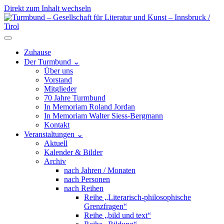
Direkt zum Inhalt wechseln
Hauptnavigation
Zuhause
Der Turmbund
⌄
Über uns
Vorstand
Mitglieder
70 Jahre Turmbund
In Memoriam Roland Jordan
In Memoriam Walter Siess-Bergmann
Kontakt
Veranstaltungen
⌄
Aktuell
Kalender & Bilder
Archiv
nach Jahren / Monaten
nach Personen
nach Reihen
Reihe „Literarisch-philosophische
Grenzfragen“
Reihe „bild und text“