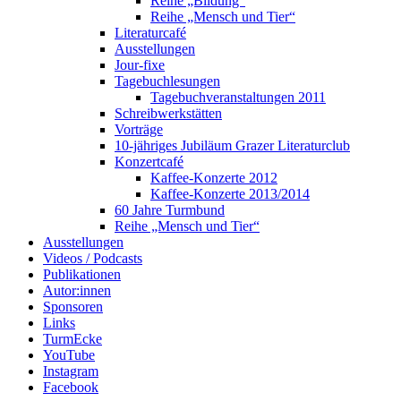
Reihe „Bildung“
Reihe „Mensch und Tier“
Literaturcafé
Ausstellungen
Jour-fixe
Tagebuchlesungen
Tagebuchveranstaltungen 2011
Schreibwerkstätten
Vorträge
10-jähriges Jubiläum Grazer Literaturclub
Konzertcafé
Kaffee-Konzerte 2012
Kaffee-Konzerte 2013/2014
60 Jahre Turmbund
Reihe „Mensch und Tier“
Ausstellungen
Videos / Podcasts
Publikationen
Autor:innen
Sponsoren
Links
TurmEcke
YouTube
Instagram
Facebook