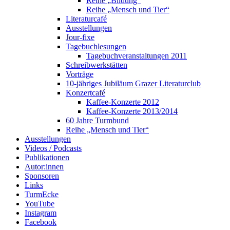
Reihe „Bildung“
Reihe „Mensch und Tier“
Literaturcafé
Ausstellungen
Jour-fixe
Tagebuchlesungen
Tagebuchveranstaltungen 2011
Schreibwerkstätten
Vorträge
10-jähriges Jubiläum Grazer Literaturclub
Konzertcafé
Kaffee-Konzerte 2012
Kaffee-Konzerte 2013/2014
60 Jahre Turmbund
Reihe „Mensch und Tier“
Ausstellungen
Videos / Podcasts
Publikationen
Autor:innen
Sponsoren
Links
TurmEcke
YouTube
Instagram
Facebook