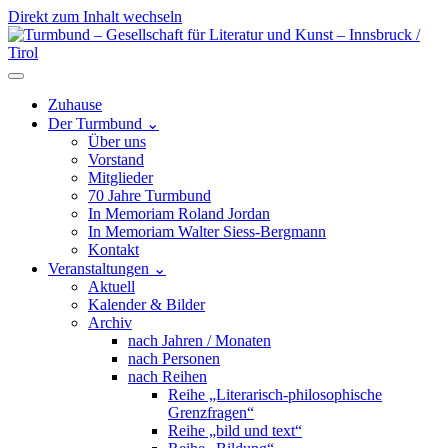
Direkt zum Inhalt wechseln
Hauptnavigation
Zuhause
Der Turmbund
⌄
Über uns
Vorstand
Mitglieder
70 Jahre Turmbund
In Memoriam Roland Jordan
In Memoriam Walter Siess-Bergmann
Kontakt
Veranstaltungen
⌄
Aktuell
Kalender & Bilder
Archiv
nach Jahren / Monaten
nach Personen
nach Reihen
Reihe „Literarisch-philosophische
Grenzfragen“
Reihe „bild und text“