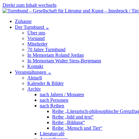
Direkt zum Inhalt wechseln
Hauptnavigation
Zuhause
Der Turmbund
⌄
Über uns
Vorstand
Mitglieder
70 Jahre Turmbund
In Memoriam Roland Jordan
In Memoriam Walter Siess-Bergmann
Kontakt
Veranstaltungen
⌄
Aktuell
Kalender & Bilder
Archiv
nach Jahren / Monaten
nach Personen
nach Reihen
Reihe „Literarisch-philosophische Grenzfra
Reihe „bild und text“
Reihe „Bildung“
Reihe „Mensch und Tier“
Literaturcafé