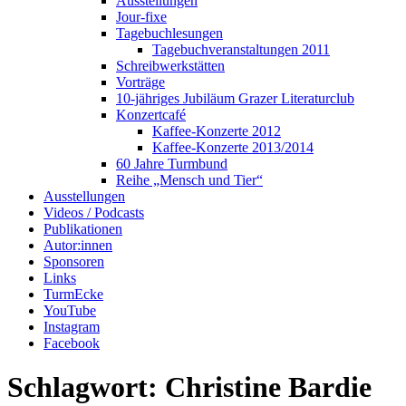
Ausstellungen
Jour-fixe
Tagebuchlesungen
Tagebuchveranstaltungen 2011
Schreibwerkstätten
Vorträge
10-jähriges Jubiläum Grazer Literaturclub
Konzertcafé
Kaffee-Konzerte 2012
Kaffee-Konzerte 2013/2014
60 Jahre Turmbund
Reihe „Mensch und Tier“
Ausstellungen
Videos / Podcasts
Publikationen
Autor:innen
Sponsoren
Links
TurmEcke
YouTube
Instagram
Facebook
Schlagwort:
Christine Bardie