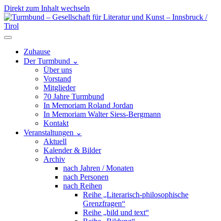
Direkt zum Inhalt wechseln
Hauptnavigation
Zuhause
Der Turmbund
⌄
Über uns
Vorstand
Mitglieder
70 Jahre Turmbund
In Memoriam Roland Jordan
In Memoriam Walter Siess-Bergmann
Kontakt
Veranstaltungen
⌄
Aktuell
Kalender & Bilder
Archiv
nach Jahren / Monaten
nach Personen
nach Reihen
Reihe „Literarisch-philosophische
Grenzfragen“
Reihe „bild und text“