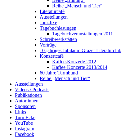
Reihe „Bildung“
Reihe „Mensch und Tier“
Literaturcafé
Ausstellungen
Jour-fixe
Tagebuchlesungen
Tagebuchveranstaltungen 2011
Schreibwerkstätten
Vorträge
10-jähriges Jubiläum Grazer Literaturclub
Konzertcafé
Kaffee-Konzerte 2012
Kaffee-Konzerte 2013/2014
60 Jahre Turmbund
Reihe „Mensch und Tier“
Ausstellungen
Videos / Podcasts
Publikationen
Autor:innen
Sponsoren
Links
TurmEcke
YouTube
Instagram
Facebook