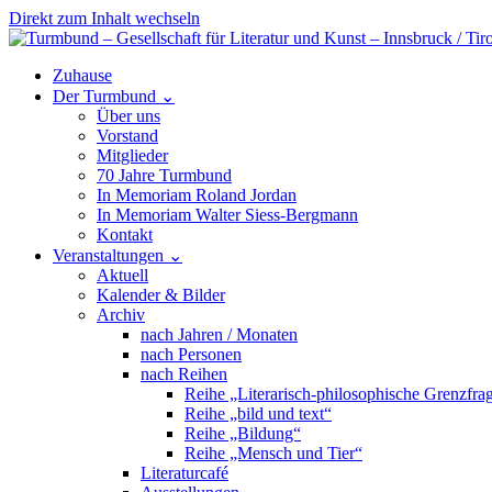
Direkt zum Inhalt wechseln
Hauptnavigation
Zuhause
Der Turmbund
⌄
Über uns
Vorstand
Mitglieder
70 Jahre Turmbund
In Memoriam Roland Jordan
In Memoriam Walter Siess-Bergmann
Kontakt
Veranstaltungen
⌄
Aktuell
Kalender & Bilder
Archiv
nach Jahren / Monaten
nach Personen
nach Reihen
Reihe „Literarisch-philosophische Grenzfra
Reihe „bild und text“
Reihe „Bildung“
Reihe „Mensch und Tier“
Literaturcafé