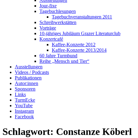
Ausstellungen
Jour-fixe
Tagebuchlesungen
Tagebuchveranstaltungen 2011
Schreibwerkstätten
Vorträge
10-jähriges Jubiläum Grazer Literaturclub
Konzertcafé
Kaffee-Konzerte 2012
Kaffee-Konzerte 2013/2014
60 Jahre Turmbund
Reihe „Mensch und Tier“
Ausstellungen
Videos / Podcasts
Publikationen
Autor:innen
Sponsoren
Links
TurmEcke
YouTube
Instagram
Facebook
Schlagwort:
Constanze Köberl