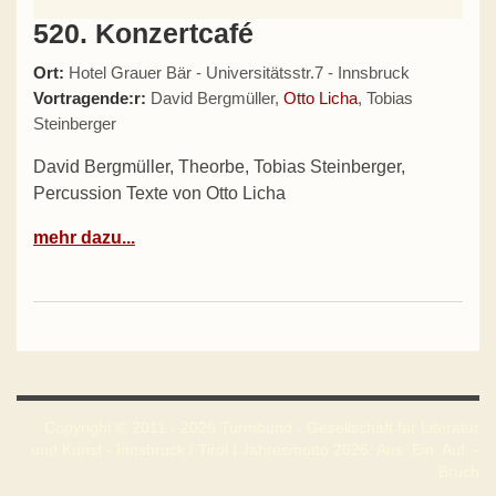
520. Konzertcafé
Ort:
Hotel Grauer Bär - Universitätsstr.7 - Innsbruck
Vortragende:r:
David Bergmüller,
Otto Licha
, Tobias
Steinberger
David Bergmüller, Theorbe, Tobias Steinberger,
Percussion Texte von Otto Licha
mehr dazu...
Copyright © 2011 - 2026 Turmbund - Gesellschaft für Literatur
und Kunst - Innsbruck / Tirol | Jahresmotto 2026: Aus. Ein. Auf. -
Bruch