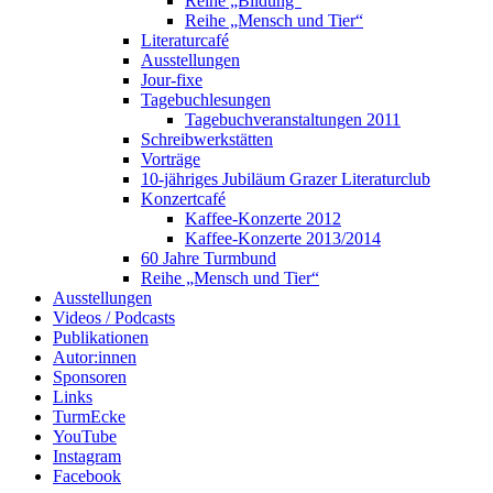
Reihe „Bildung“
Reihe „Mensch und Tier“
Literaturcafé
Ausstellungen
Jour-fixe
Tagebuchlesungen
Tagebuchveranstaltungen 2011
Schreibwerkstätten
Vorträge
10-jähriges Jubiläum Grazer Literaturclub
Konzertcafé
Kaffee-Konzerte 2012
Kaffee-Konzerte 2013/2014
60 Jahre Turmbund
Reihe „Mensch und Tier“
Ausstellungen
Videos / Podcasts
Publikationen
Autor:innen
Sponsoren
Links
TurmEcke
YouTube
Instagram
Facebook