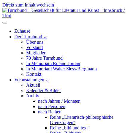
Direkt zum Inhalt wechseln
Hauptnavigation
Zuhause
Der Turmbund
⌄
Über uns
Vorstand
Mitglieder
70 Jahre Turmbund
In Memoriam Roland Jordan
In Memoriam Walter Siess-Bergmann
Kontakt
Veranstaltungen
⌄
Aktuell
Kalender & Bilder
Archiv
nach Jahren / Monaten
nach Personen
nach Reihen
Reihe „Literarisch-philosophische
Grenzfragen“
Reihe „bild und text“