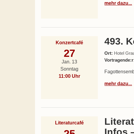
mehr dazu...
493. 
Konzertcafé
27
Ort:
Hotel Grau
Vortragende:r
Jan. 13
Sonntag
Fagottensembl
11:00 Uhr
mehr dazu...
Litera
Literaturcafé
Infos 
25