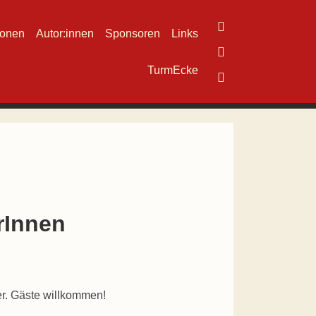
ionen
Autor:innen
Sponsoren
Links
TurmEcke
erInnen
er. Gäste willkommen!