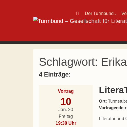
Direkt zum Inhalt wechseln
Der Turmbund
Ve
⌄
Hauptnavigation
Schlagwort:
Erik
4 Einträge:
Litera
Vortrag
10
Ort:
Turmstube
Vortragende:r
Jan. 20
Freitag
Literatur und
19:30 Uhr