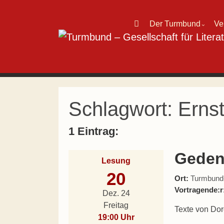
Direkt zum Inhalt wechseln
Der Turmbund
Ve
⌄
Hauptnavigation
Schlagwort:
Ernst
1 Eintrag:
Geden
Lesung
20
Ort:
Turmbund-L
Vortragende:r
Dez. 24
Freitag
Texte von Dor
19:00 Uhr