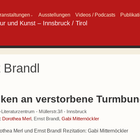
ranstaltungen
Ausstellungen
Videos / Podcasts
Publikat
⌄
 Brandl
ken an verstorbene Turmbun
iteraturzentrum - Müllerstr.3/I - Innsbruck
:
Dorothea Merl
, Ernst Brandl,
Gabi Mitternöckler
othea Merl und Ernst Brandl Rezitation: Gabi Mitternöckler