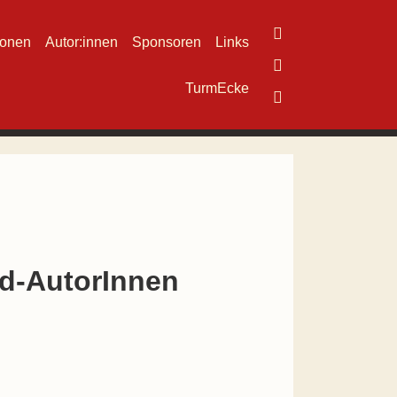
ionen
Autor:innen
Sponsoren
Links
TurmEcke
d-AutorInnen