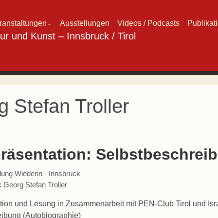
ranstaltungen
Ausstellungen
Videos / Podcasts
Publikat
⌄
 Stefan Troller
räsentation: Selbstbeschrei
ung Wiederin - Innsbruck
:
Georg Stefan Troller
ion und Lesung in Zusammenarbeit mit PEN-Club Tirol und Israe
ibung (Autobiographie)