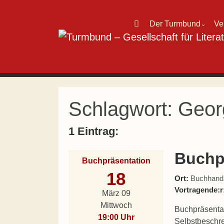
Direkt zum Inhalt wechseln
Der Turmbund
Ve
⌄
Hauptnavigation
Schlagwort:
Georg
1 Eintrag:
Buchp
Buchpräsentation
18
Ort:
Buchhandl
Vortragende:r
März 09
Mittwoch
Buchpräsentat
19:00 Uhr
Selbstbeschre