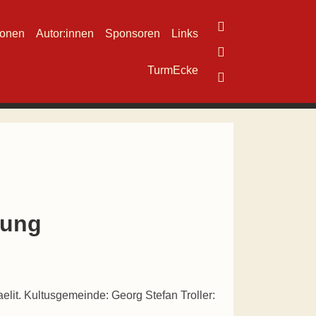
ionen
Autor:innen
Sponsoren
Links
TurmEcke
bung
lit. Kultusgemeinde: Georg Stefan Troller: