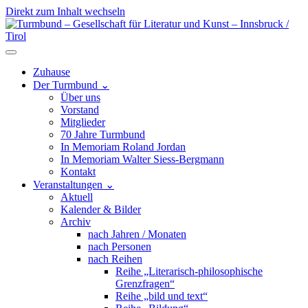
Direkt zum Inhalt wechseln
Hauptnavigation
Zuhause
Der Turmbund
⌄
Über uns
Vorstand
Mitglieder
70 Jahre Turmbund
In Memoriam Roland Jordan
In Memoriam Walter Siess-Bergmann
Kontakt
Veranstaltungen
⌄
Aktuell
Kalender & Bilder
Archiv
nach Jahren / Monaten
nach Personen
nach Reihen
Reihe „Literarisch-philosophische
Grenzfragen“
Reihe „bild und text“