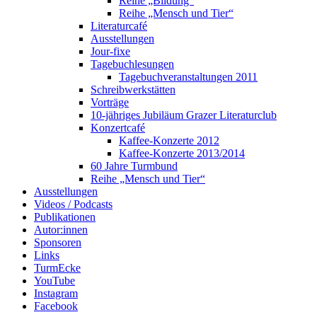
Reihe „Bildung“
Reihe „Mensch und Tier“
Literaturcafé
Ausstellungen
Jour-fixe
Tagebuchlesungen
Tagebuchveranstaltungen 2011
Schreibwerkstätten
Vorträge
10-jähriges Jubiläum Grazer Literaturclub
Konzertcafé
Kaffee-Konzerte 2012
Kaffee-Konzerte 2013/2014
60 Jahre Turmbund
Reihe „Mensch und Tier“
Ausstellungen
Videos / Podcasts
Publikationen
Autor:innen
Sponsoren
Links
TurmEcke
YouTube
Instagram
Facebook