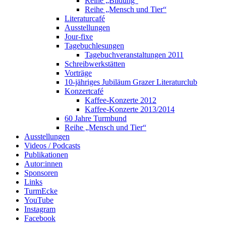
Reihe „Bildung“
Reihe „Mensch und Tier“
Literaturcafé
Ausstellungen
Jour-fixe
Tagebuchlesungen
Tagebuchveranstaltungen 2011
Schreibwerkstätten
Vorträge
10-jähriges Jubiläum Grazer Literaturclub
Konzertcafé
Kaffee-Konzerte 2012
Kaffee-Konzerte 2013/2014
60 Jahre Turmbund
Reihe „Mensch und Tier“
Ausstellungen
Videos / Podcasts
Publikationen
Autor:innen
Sponsoren
Links
TurmEcke
YouTube
Instagram
Facebook