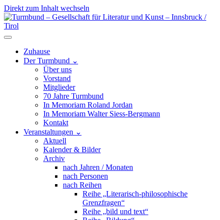
Direkt zum Inhalt wechseln
Hauptnavigation
Zuhause
Der Turmbund
⌄
Über uns
Vorstand
Mitglieder
70 Jahre Turmbund
In Memoriam Roland Jordan
In Memoriam Walter Siess-Bergmann
Kontakt
Veranstaltungen
⌄
Aktuell
Kalender & Bilder
Archiv
nach Jahren / Monaten
nach Personen
nach Reihen
Reihe „Literarisch-philosophische
Grenzfragen“
Reihe „bild und text“