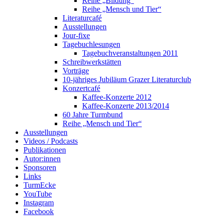
Reihe „Bildung“
Reihe „Mensch und Tier“
Literaturcafé
Ausstellungen
Jour-fixe
Tagebuchlesungen
Tagebuchveranstaltungen 2011
Schreibwerkstätten
Vorträge
10-jähriges Jubiläum Grazer Literaturclub
Konzertcafé
Kaffee-Konzerte 2012
Kaffee-Konzerte 2013/2014
60 Jahre Turmbund
Reihe „Mensch und Tier“
Ausstellungen
Videos / Podcasts
Publikationen
Autor:innen
Sponsoren
Links
TurmEcke
YouTube
Instagram
Facebook