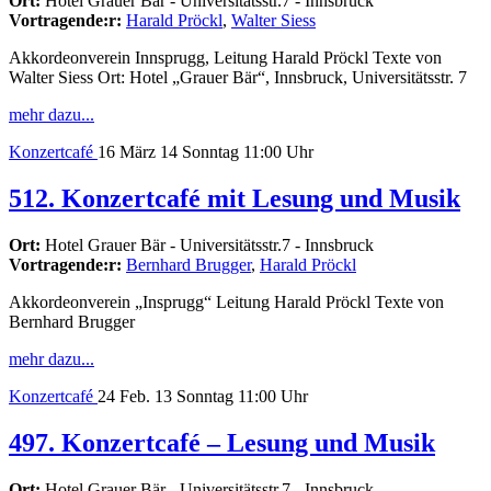
Ort:
Hotel Grauer Bär - Universitätsstr.7 - Innsbruck
Vortragende:r:
Harald Pröckl
,
Walter Siess
Akkordeonverein Innsprugg, Leitung Harald Pröckl Texte von
Walter Siess Ort: Hotel „Grauer Bär“, Innsbruck, Universitätsstr. 7
mehr dazu...
Konzertcafé
16
März 14
Sonntag
11:00 Uhr
512. Konzertcafé mit Lesung und Musik
Ort:
Hotel Grauer Bär - Universitätsstr.7 - Innsbruck
Vortragende:r:
Bernhard Brugger
,
Harald Pröckl
Akkordeonverein „Insprugg“ Leitung Harald Pröckl Texte von
Bernhard Brugger
mehr dazu...
Konzertcafé
24
Feb. 13
Sonntag
11:00 Uhr
497. Konzertcafé – Lesung und Musik
Ort:
Hotel Grauer Bär - Universitätsstr.7 - Innsbruck