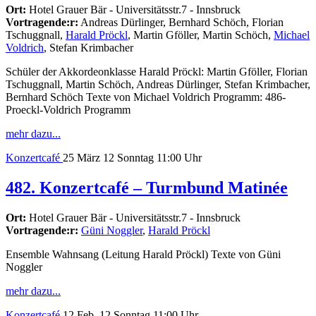
Ort:
Hotel Grauer Bär - Universitätsstr.7 - Innsbruck
Vortragende:r:
Andreas Dürlinger, Bernhard Schöch, Florian
Tschuggnall,
Harald Pröckl
, Martin Gföller, Martin Schöch,
Michael
Voldrich
, Stefan Krimbacher
Schüler der Akkordeonklasse Harald Pröckl: Martin Gföller, Florian
Tschuggnall, Martin Schöch, Andreas Dürlinger, Stefan Krimbacher,
Bernhard Schöch Texte von Michael Voldrich Programm: 486-
Proeckl-Voldrich Programm
mehr dazu...
Konzertcafé
25
März 12
Sonntag
11:00 Uhr
482. Konzertcafé – Turmbund Matinée
Ort:
Hotel Grauer Bär - Universitätsstr.7 - Innsbruck
Vortragende:r:
Güni Noggler
,
Harald Pröckl
Ensemble Wahnsang (Leitung Harald Pröckl) Texte von Güni
Noggler
mehr dazu...
Konzertcafé
12
Feb. 12
Sonntag
11:00 Uhr