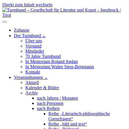
Direkt zum Inhalt wechseln
Hauptnavigation
Zuhause
Der Turmbund
⌄
Über uns
Vorstand
Mitglieder
70 Jahre Turmbund
In Memoriam Roland Jordan
In Memoriam Walter Siess-Bergmann
Kontakt
Veranstaltungen
⌄
Aktuell
Kalender & Bilder
Archiv
nach Jahren / Monaten
nach Personen
nach Reihen
Reihe „Literarisch-philosophische
Grenzfragen“
Reihe „bild und text“