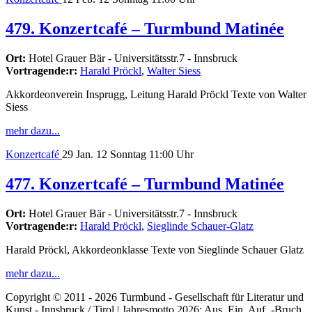
479. Konzertcafé – Turmbund Matinée
Ort:
Hotel Grauer Bär - Universitätsstr.7 - Innsbruck
Vortragende:r:
Harald Pröckl
,
Walter Siess
Akkordeonverein Insprugg, Leitung Harald Pröckl Texte von Walter
Siess
mehr dazu...
Konzertcafé
29
Jan. 12
Sonntag
11:00 Uhr
477. Konzertcafé – Turmbund Matinée
Ort:
Hotel Grauer Bär - Universitätsstr.7 - Innsbruck
Vortragende:r:
Harald Pröckl
,
Sieglinde Schauer-Glatz
Harald Pröckl, Akkordeonklasse Texte von Sieglinde Schauer Glatz
mehr dazu...
Copyright © 2011 - 2026 Turmbund - Gesellschaft für Literatur und
Kunst - Innsbruck / Tirol | Jahresmotto 2026: Aus. Ein. Auf. -Bruch