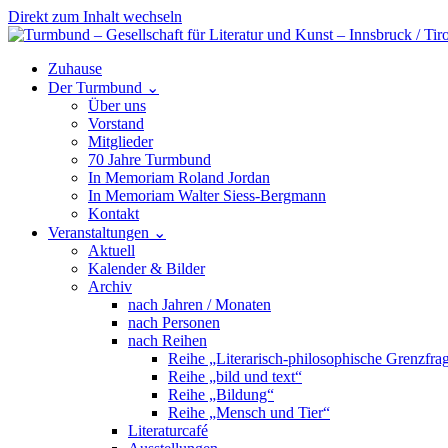
Direkt zum Inhalt wechseln
Hauptnavigation
Zuhause
Der Turmbund
⌄
Über uns
Vorstand
Mitglieder
70 Jahre Turmbund
In Memoriam Roland Jordan
In Memoriam Walter Siess-Bergmann
Kontakt
Veranstaltungen
⌄
Aktuell
Kalender & Bilder
Archiv
nach Jahren / Monaten
nach Personen
nach Reihen
Reihe „Literarisch-philosophische Grenzfra
Reihe „bild und text“
Reihe „Bildung“
Reihe „Mensch und Tier“
Literaturcafé