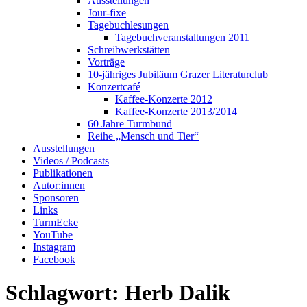
Ausstellungen
Jour-fixe
Tagebuchlesungen
Tagebuchveranstaltungen 2011
Schreibwerkstätten
Vorträge
10-jähriges Jubiläum Grazer Literaturclub
Konzertcafé
Kaffee-Konzerte 2012
Kaffee-Konzerte 2013/2014
60 Jahre Turmbund
Reihe „Mensch und Tier“
Ausstellungen
Videos / Podcasts
Publikationen
Autor:innen
Sponsoren
Links
TurmEcke
YouTube
Instagram
Facebook
Schlagwort:
Herb Dalik