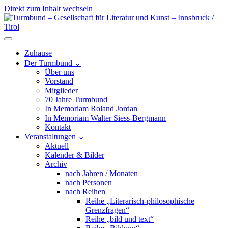
Direkt zum Inhalt wechseln
Hauptnavigation
Zuhause
Der Turmbund
⌄
Über uns
Vorstand
Mitglieder
70 Jahre Turmbund
In Memoriam Roland Jordan
In Memoriam Walter Siess-Bergmann
Kontakt
Veranstaltungen
⌄
Aktuell
Kalender & Bilder
Archiv
nach Jahren / Monaten
nach Personen
nach Reihen
Reihe „Literarisch-philosophische
Grenzfragen“
Reihe „bild und text“