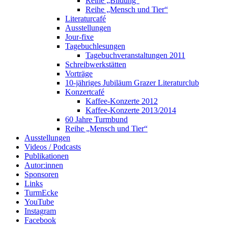
Reihe „Bildung“
Reihe „Mensch und Tier“
Literaturcafé
Ausstellungen
Jour-fixe
Tagebuchlesungen
Tagebuchveranstaltungen 2011
Schreibwerkstätten
Vorträge
10-jähriges Jubiläum Grazer Literaturclub
Konzertcafé
Kaffee-Konzerte 2012
Kaffee-Konzerte 2013/2014
60 Jahre Turmbund
Reihe „Mensch und Tier“
Ausstellungen
Videos / Podcasts
Publikationen
Autor:innen
Sponsoren
Links
TurmEcke
YouTube
Instagram
Facebook