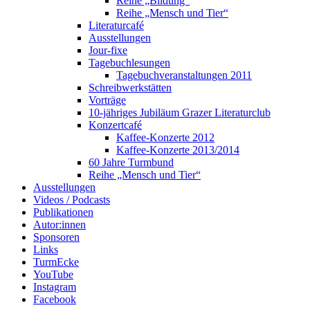
Reihe „Bildung“
Reihe „Mensch und Tier“
Literaturcafé
Ausstellungen
Jour-fixe
Tagebuchlesungen
Tagebuchveranstaltungen 2011
Schreibwerkstätten
Vorträge
10-jähriges Jubiläum Grazer Literaturclub
Konzertcafé
Kaffee-Konzerte 2012
Kaffee-Konzerte 2013/2014
60 Jahre Turmbund
Reihe „Mensch und Tier“
Ausstellungen
Videos / Podcasts
Publikationen
Autor:innen
Sponsoren
Links
TurmEcke
YouTube
Instagram
Facebook