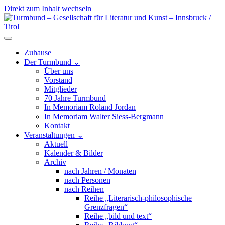
Direkt zum Inhalt wechseln
Hauptnavigation
Zuhause
Der Turmbund
⌄
Über uns
Vorstand
Mitglieder
70 Jahre Turmbund
In Memoriam Roland Jordan
In Memoriam Walter Siess-Bergmann
Kontakt
Veranstaltungen
⌄
Aktuell
Kalender & Bilder
Archiv
nach Jahren / Monaten
nach Personen
nach Reihen
Reihe „Literarisch-philosophische
Grenzfragen“
Reihe „bild und text“