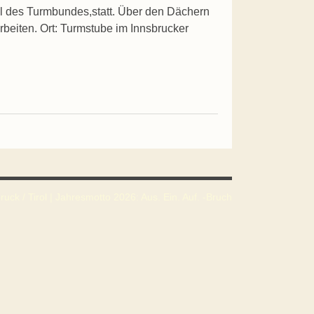
l des Turmbundes,statt. Über den Dächern
rbeiten. Ort: Turmstube im Innsbrucker
uck / Tirol | Jahresmotto 2026: Aus. Ein. Auf. -Bruch