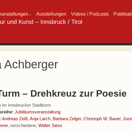
ranstaltungen
Ausstellungen
Videos / Podcasts
Publikat
⌄
a Achberger
Turm – Drehkreuz zur Poesie
 im Innsbrucker Stadtturm
sreihe:
Jubiläumsveranstaltung
:
Andreas Zeiß
,
Anja Larch
,
Barbara Zelger
,
Christoph W. Bauer
,
Jose
erer
, verschiedene,
Walter Siess