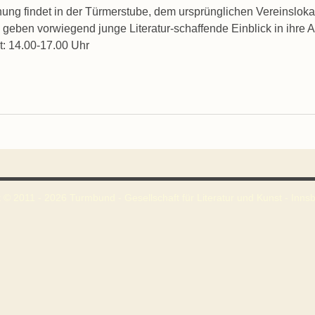
ng findet in der Türmerstube, dem ursprünglichen Vereinsloka
 geben vorwiegend junge Literatur-schaffende Einblick in ihre A
it: 14.00-17.00 Uhr
 © 2011 - 2026 Turmbund - Gesellschaft für Literatur und Kunst - Innsbr