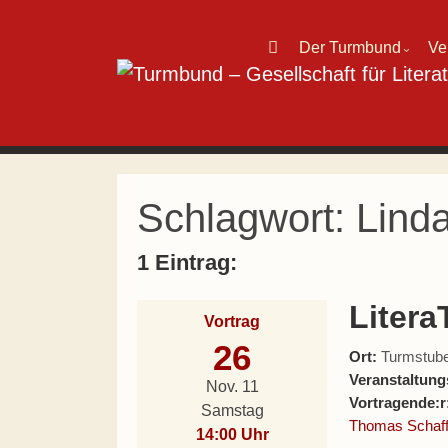
Direkt zum Inhalt wechseln
Der Turmbund
Ve
⌄
Hauptnavigation
Schlagwort:
Lind
1 Eintrag:
Litera
Vortrag
26
Ort:
Turmstube
Veranstaltung
Nov. 11
Vortragende:r
Samstag
Thomas Schaff
14:00 Uhr