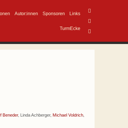
ionen
Autor:innen
Sponsoren
Links
TurmEcke
f Beneder
, Linda Achberger,
Michael Voldrich
,