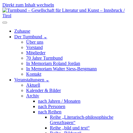
Direkt zum Inhalt wechseln
Hauptnavigation
Zuhause
Der Turmbund
⌄
Über uns
Vorstand
Mitglieder
70 Jahre Turmbund
In Memoriam Roland Jordan
In Memoriam Walter Siess-Bergmann
Kontakt
Veranstaltungen
⌄
Aktuell
Kalender & Bilder
Archiv
nach Jahren / Monaten
nach Personen
nach Reihen
Reihe „Literarisch-philosophische
Grenzfragen“
Reihe „bild und text“