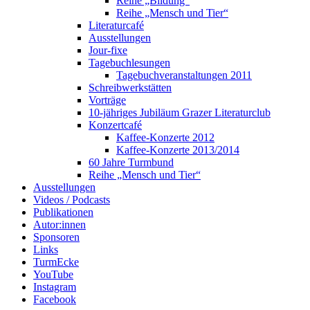
Reihe „Bildung“
Reihe „Mensch und Tier“
Literaturcafé
Ausstellungen
Jour-fixe
Tagebuchlesungen
Tagebuchveranstaltungen 2011
Schreibwerkstätten
Vorträge
10-jähriges Jubiläum Grazer Literaturclub
Konzertcafé
Kaffee-Konzerte 2012
Kaffee-Konzerte 2013/2014
60 Jahre Turmbund
Reihe „Mensch und Tier“
Ausstellungen
Videos / Podcasts
Publikationen
Autor:innen
Sponsoren
Links
TurmEcke
YouTube
Instagram
Facebook