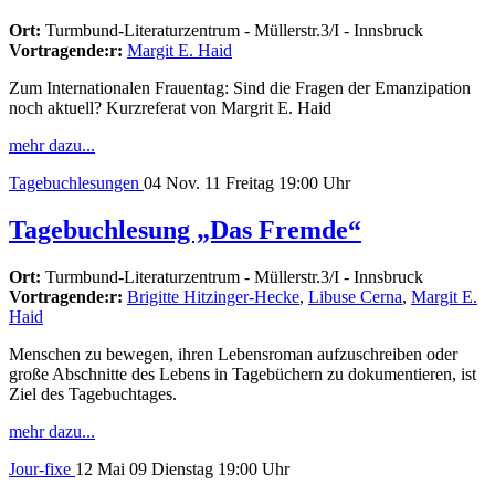
Ort:
Turmbund-Literaturzentrum - Müllerstr.3/I - Innsbruck
Vortragende:r:
Margit E. Haid
Zum Internationalen Frauentag: Sind die Fragen der Emanzipation
noch aktuell? Kurzreferat von Margrit E. Haid
mehr dazu...
Tagebuchlesungen
04
Nov. 11
Freitag
19:00 Uhr
Tagebuchlesung „Das Fremde“
Ort:
Turmbund-Literaturzentrum - Müllerstr.3/I - Innsbruck
Vortragende:r:
Brigitte Hitzinger-Hecke
,
Libuse Cerna
,
Margit E.
Haid
Menschen zu bewegen, ihren Lebensroman aufzuschreiben oder
große Abschnitte des Lebens in Tagebüchern zu dokumentieren, ist
Ziel des Tagebuchtages.
mehr dazu...
Jour-fixe
12
Mai 09
Dienstag
19:00 Uhr