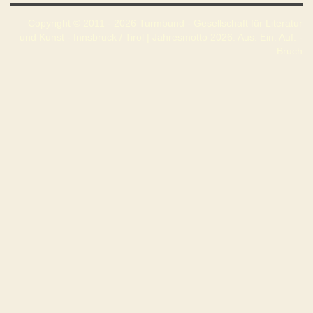
Copyright © 2011 - 2026 Turmbund - Gesellschaft für Literatur
und Kunst - Innsbruck / Tirol | Jahresmotto 2026: Aus. Ein. Auf. -
Bruch