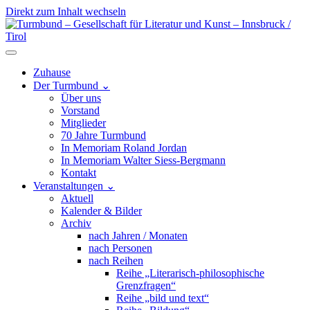
Direkt zum Inhalt wechseln
Hauptnavigation
Zuhause
Der Turmbund
⌄
Über uns
Vorstand
Mitglieder
70 Jahre Turmbund
In Memoriam Roland Jordan
In Memoriam Walter Siess-Bergmann
Kontakt
Veranstaltungen
⌄
Aktuell
Kalender & Bilder
Archiv
nach Jahren / Monaten
nach Personen
nach Reihen
Reihe „Literarisch-philosophische
Grenzfragen“
Reihe „bild und text“