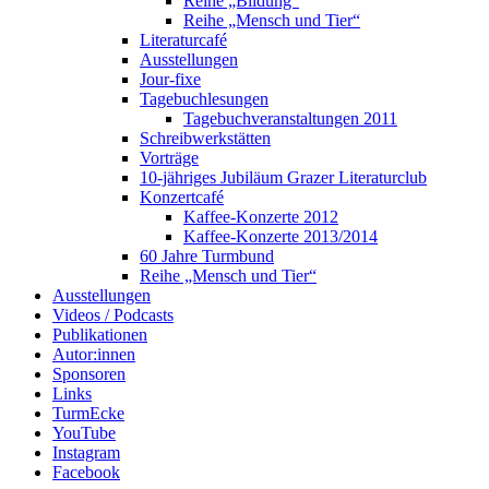
Reihe „Bildung“
Reihe „Mensch und Tier“
Literaturcafé
Ausstellungen
Jour-fixe
Tagebuchlesungen
Tagebuchveranstaltungen 2011
Schreibwerkstätten
Vorträge
10-jähriges Jubiläum Grazer Literaturclub
Konzertcafé
Kaffee-Konzerte 2012
Kaffee-Konzerte 2013/2014
60 Jahre Turmbund
Reihe „Mensch und Tier“
Ausstellungen
Videos / Podcasts
Publikationen
Autor:innen
Sponsoren
Links
TurmEcke
YouTube
Instagram
Facebook