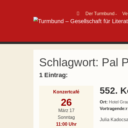
Direkt zum Inhalt wechseln
Der Turmbund
Ve
⌄
Hauptnavigation
Schlagwort:
Pal P
1 Eintrag:
552. K
Konzertcafé
26
Ort:
Hotel Grau
Vortragende:r
März 17
Sonntag
Julia Kadocsa
11:00 Uhr