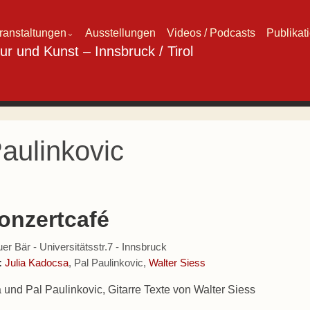
ranstaltungen
Ausstellungen
Videos / Podcasts
Publikat
⌄
aulinkovic
onzertcafé
er Bär - Universitätsstr.7 - Innsbruck
:
Julia Kadocsa
, Pal Paulinkovic,
Walter Siess
 und Pal Paulinkovic, Gitarre Texte von Walter Siess