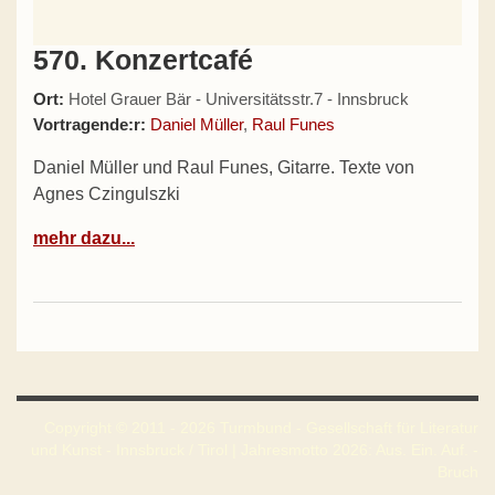
570. Konzertcafé
Ort:
Hotel Grauer Bär - Universitätsstr.7 - Innsbruck
Vortragende:r:
Daniel Müller
,
Raul Funes
Daniel Müller und Raul Funes, Gitarre. Texte von
Agnes Czingulszki
mehr dazu...
Copyright © 2011 - 2026 Turmbund - Gesellschaft für Literatur
und Kunst - Innsbruck / Tirol | Jahresmotto 2026: Aus. Ein. Auf. -
Bruch