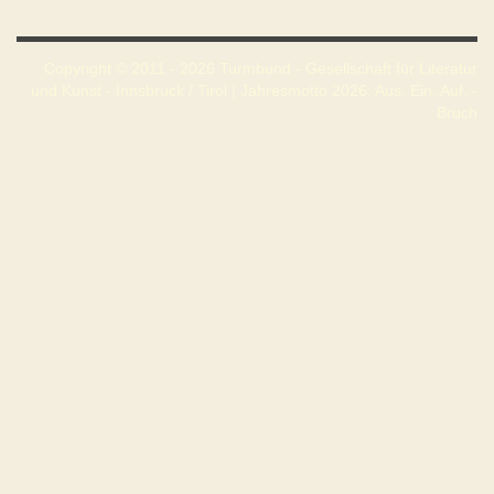
Copyright © 2011 - 2026 Turmbund - Gesellschaft für Literatur
und Kunst - Innsbruck / Tirol | Jahresmotto 2026: Aus. Ein. Auf. -
Bruch