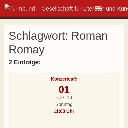
Direkt zum Inhalt wechseln
Hauptnavigation
Schlagwort:
Roman
Romay
2 Einträge:
Konzertcafé
01
Dez. 13
Sonntag
11:00 Uhr