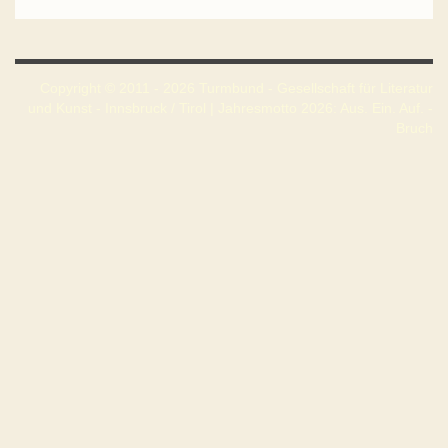
Copyright © 2011 - 2026 Turmbund - Gesellschaft für Literatur
und Kunst - Innsbruck / Tirol | Jahresmotto 2026: Aus. Ein. Auf. -
Bruch